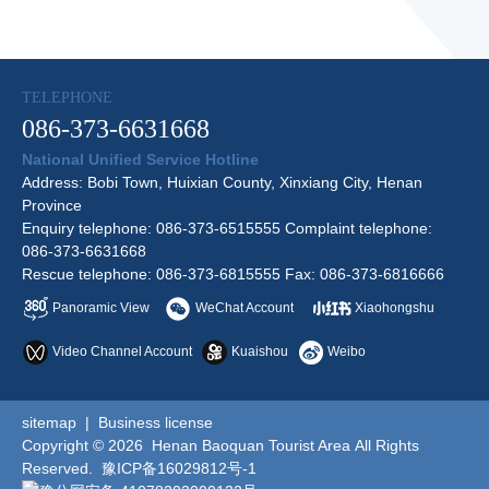
TELEPHONE
086-373-6631668
National Unified Service Hotline
Address: Bobi Town, Huixian County, Xinxiang City, Henan
Province
Enquiry telephone: 086-373-6515555 Complaint telephone:
086-373-6631668
Rescue telephone: 086-373-6815555 Fax: 086-373-6816666
Panoramic View
WeChat Account
Xiaohongshu
Video Channel Account
Kuaishou
Weibo
sitemap
|
Business license
Copyright © 2026 Henan Baoquan Tourist Area All Rights
Reserved.
豫ICP备16029812号-1