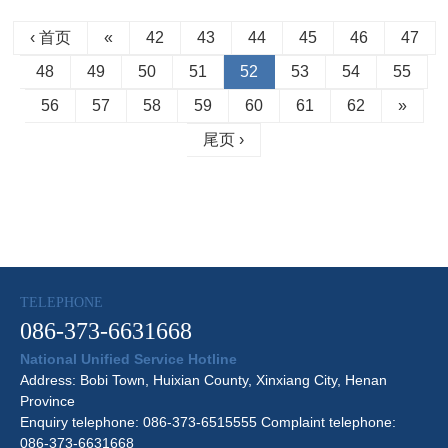
‹ 首页
«
42
43
44
45
46
47
48
49
50
51
52
53
54
55
56
57
58
59
60
61
62
»
尾页 ›
TELEPHONE
086-373-6631668
National Unified Service Hotline
Address: Bobi Town, Huixian County, Xinxiang City, Henan
Province
Enquiry telephone: 086-373-6515555 Complaint telephone:
086-373-6631668