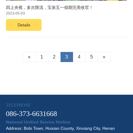
四上央视，多次限流，宝泉五一假期完美收官！
2023-05-03
Details
«
1
2
3
4
5
»
TELEPHONE
086-373-6631668
National Unified Service Hotline
Address: Bobi Town, Huixian County, Xinxiang City, Henan