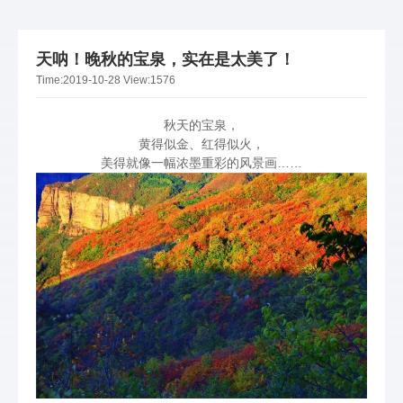
天呐！晚秋的宝泉，实在是太美了！
Time:
2019-10-28
View:
1576
秋天的宝泉，
黄得似金、红得似火，
美得就像一幅浓墨重彩的风景画……