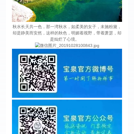
秋水长天共一色，那一湾秋水，如柔美的女子，未施粉黛，
却是静美而安然，这样的秋色，明媚着视野，带着萧瑟，却
是灿烂了心境。