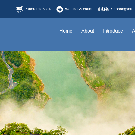
Panoramic View
WeChat Account
Xiaohongshu
Home
About
Introduce
A