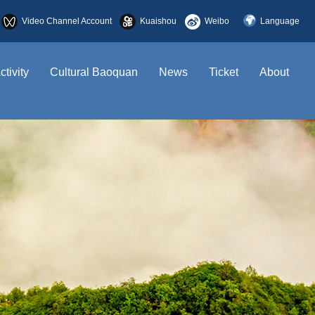
Video Channel Account
Kuaishou
Weibo
Language
简体中文
ctivity
Cultural Baoquan
News
Ticket
About
English
한국어
日本語