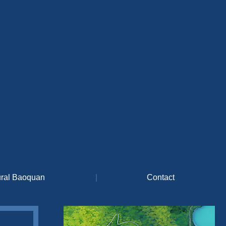
ural Baoquan
|
Contact