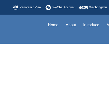
Panoramic View
WeChat Account
Xiaohongshu
Home
About
Introduce
A