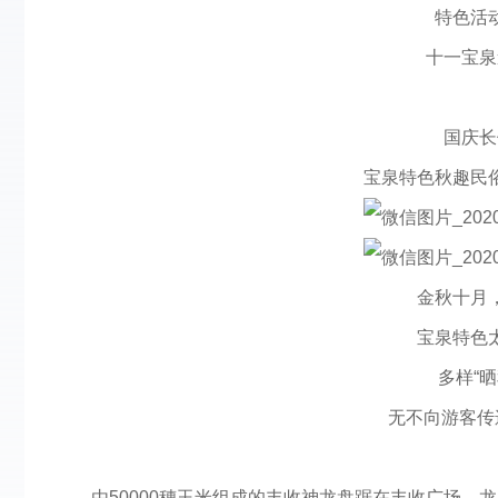
特色活
十一宝泉
国庆长
宝泉特色秋趣民
金秋十月
宝泉特色
多样“晒
无不向游客传
由50000穗玉米组成的丰收神龙盘踞在丰收广场，