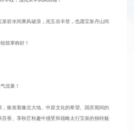
宝泉碧水间乘风破浪，兆五谷丰登，也愿宝泉丹山间
纷纷鼓掌称好！
人气流量！
果，焕发着豫北大地、中原文化的希望。国庆期间的
果芬香、享秋艺秋趣中感受和领略太行宝泉的独特魅