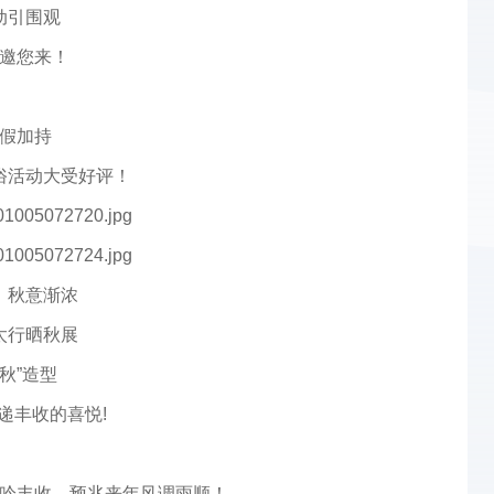
动引围观
邀您来！
假加持
俗活动大受好评！
，秋意渐浓
太行晒秋展
秋”造型
递丰收的喜悦!
龙吟丰收，预兆来年风调雨顺！