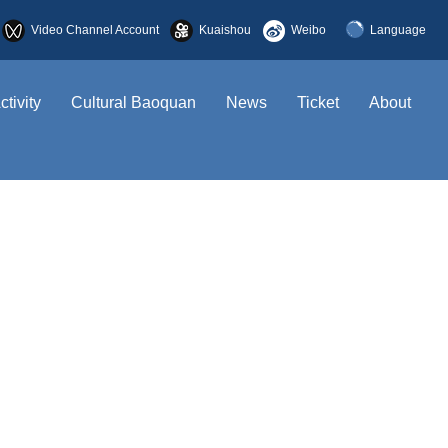
Video Channel Account
Kuaishou
Weibo
Language
简体中文
ctivity
Cultural Baoquan
News
Ticket
About
English
한국어
日本語