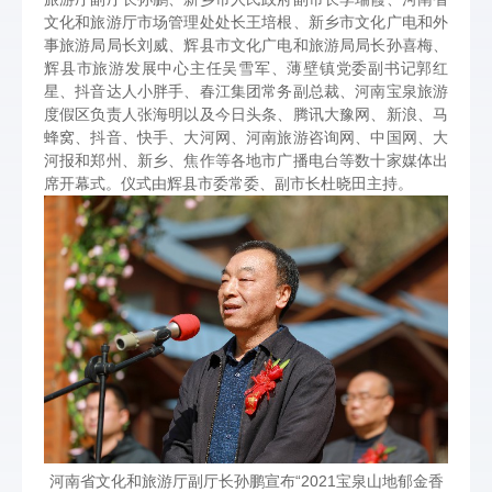
文化和旅游厅市场管理处处长王培根、新乡市文化广电和外
事旅游局局长刘威、辉县市文化广电和旅游局局长孙喜梅、
辉县市旅游发展中心主任吴雪军、薄壁镇党委副书记郭红
星、抖音达人小胖手、春江集团常务副总裁、河南宝泉旅游
度假区负责人张海明以及今日头条、腾讯大豫网、新浪、马
蜂窝、抖音、快手、大河网、河南旅游咨询网、中国网、大
河报和郑州、新乡、焦作等各地市广播电台等数十家媒体出
席开幕式。仪式由辉县市委常委、副市长杜晓田主持。
河南省文化和旅游厅副厅长孙鹏宣布“2021宝泉山地郁金香