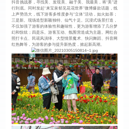
抖音挑战赛，寻找美、发现美、融于美、我最美，将“美”进
行到底。同时发起“来宝泉郁见花花世界”微博爆款话题，线
上声势浩大，线下游客多维度参与“立体”活动，如火如荼；
三是新。现场造型新颖独特、仙气十足。沉浸式场景打造，
不仅加强了游客的体验性和趣味性，更为游客增添了几分梦
幻和惊炫；四是乐。游客互动、氛围营造成为主题。网红合
照打卡点、民谣风演绎、大型情景魔术、快闪舞蹈、抖音网
红热舞等，为游客的参与提升新热度，掀起新高潮。