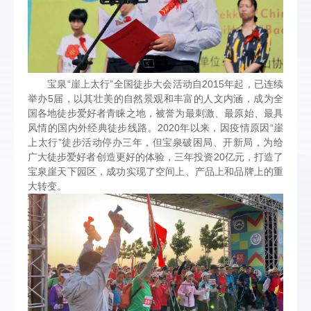
宝泉“崖上太行”全国徒步大会活动自2015年起，已连续
举办5届，以其壮美的自然景观和丰富的人文内涵，成为全
国各地徒步爱好者青睐之地，被誉为最刺激、最原始、最具
风情的国内外经典徒步线路。2020年以来，因疫情原因“崖
上太行”徒步活动停办三年，但宝泉破困局、开新局，为给
广大徒步爱好者创造更好的体验，三年投资20亿元，打造了
宝泉崖天下园区，成功实现了空间上、产品上和品牌上的重
大转变。