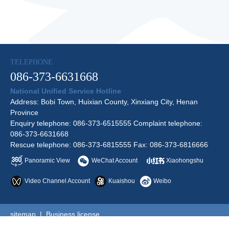
TELEPHONE
086-373-6631668
National Unified Service Hotline
Address: Bobi Town, Huixian County, Xinxiang City, Henan
Province
Enquiry telephone: 086-373-6515555 Complaint telephone:
086-373-6631668
Rescue telephone: 086-373-6815555 Fax: 086-373-6816666
Panoramic View
WeChat Account
Xiaohongshu
Video Channel Account
Kuaishou
Weibo
sitemap
|
Business license
Copyright © 2026 Henan Baoquan Tourist Area All Rights