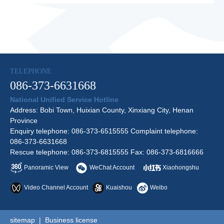
TELEPHONE
086-373-6631668
National Unified Service Hotline
Address: Bobi Town, Huixian County, Xinxiang City, Henan
Province
Enquiry telephone: 086-373-6515555 Complaint telephone:
086-373-6631668
Rescue telephone: 086-373-6815555 Fax: 086-373-6816666
Panoramic View
WeChat Account
Xiaohongshu
Video Channel Account
Kuaishou
Weibo
sitemap
|
Business license