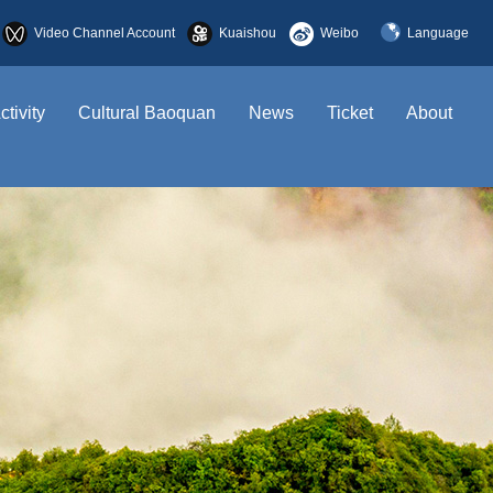
Video Channel Account
Kuaishou
Weibo
Language
简体中文
ctivity
Cultural Baoquan
News
Ticket
About
English
한국어
日本語