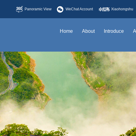
Panoramic View
WeChat Account
Xiaohongshu
Home
About
Introduce
A