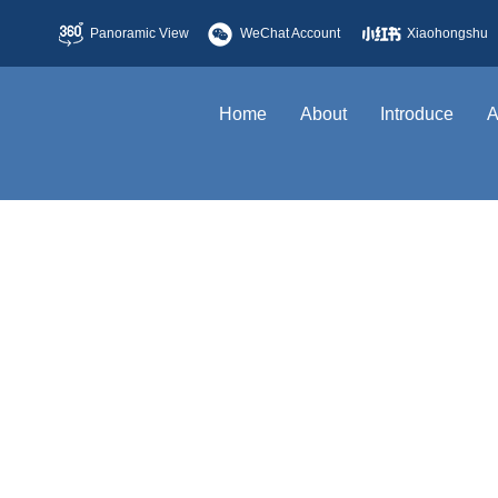
Panoramic View
WeChat Account
Xiaohongshu
Home
About
Introduce
A