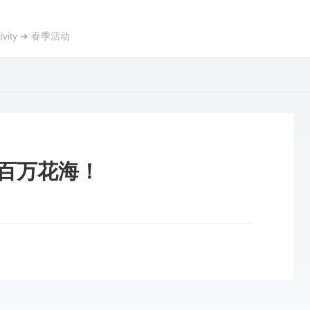
ivity
➜
春季活动
泉百万花海！