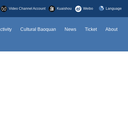
Video Channel Account
Kuaishou
Weibo
Language
简体中文
ctivity
Cultural Baoquan
News
Ticket
About
English
한국어
日本語