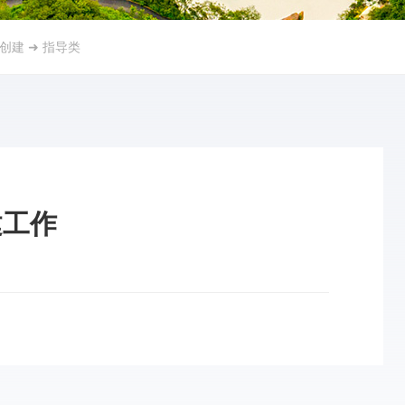
A创建
➜
指导类
建工作