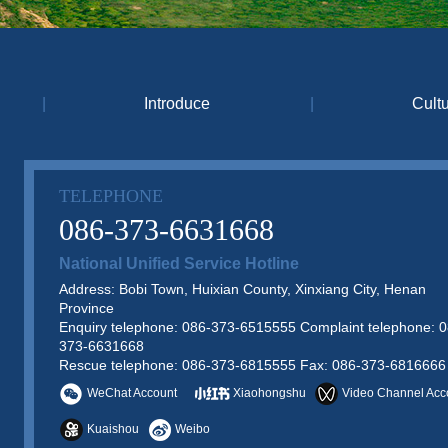
|
Introduce
|
Cult
TELEPHONE
086-373-6631668
National Unified Service Hotline
Address: Bobi Town, Huixian County, Xinxiang City, Henan
Province
Enquiry telephone: 086-373-6515555 Complaint telephone: 0
373-6631668
Rescue telephone: 086-373-6815555 Fax: 086-373-6816666
WeChat Account
Xiaohongshu
Video Channel Acc
Kuaishou
Weibo