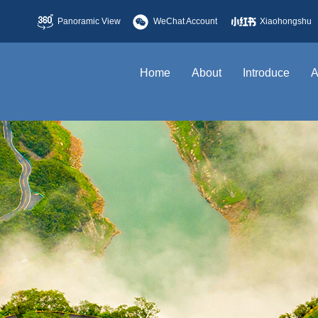
Panoramic View
WeChat Account
Xiaohongshu
Home
About
Introduce
A