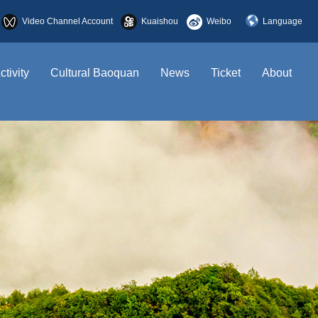
Video Channel Account
Kuaishou
Weibo
Language
简体中文
ctivity
Cultural Baoquan
News
Ticket
About
English
한국어
日本語