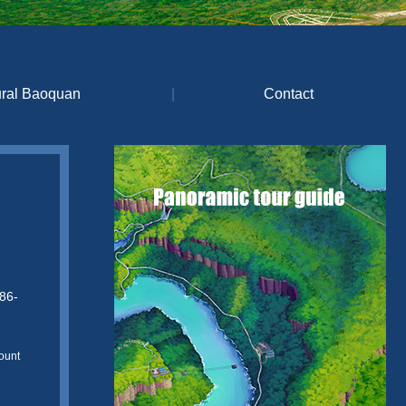
ural Baoquan
|
Contact
86-
ount