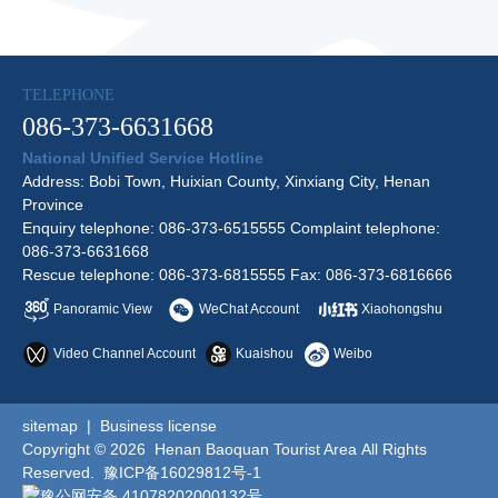
TELEPHONE
086-373-6631668
National Unified Service Hotline
Address: Bobi Town, Huixian County, Xinxiang City, Henan
Province
Enquiry telephone: 086-373-6515555 Complaint telephone:
086-373-6631668
Rescue telephone: 086-373-6815555 Fax: 086-373-6816666
Panoramic View
WeChat Account
Xiaohongshu
Video Channel Account
Kuaishou
Weibo
sitemap
|
Business license
Copyright © 2026 Henan Baoquan Tourist Area All Rights
Reserved.
豫ICP备16029812号-1
豫公网安备 41078202000132号