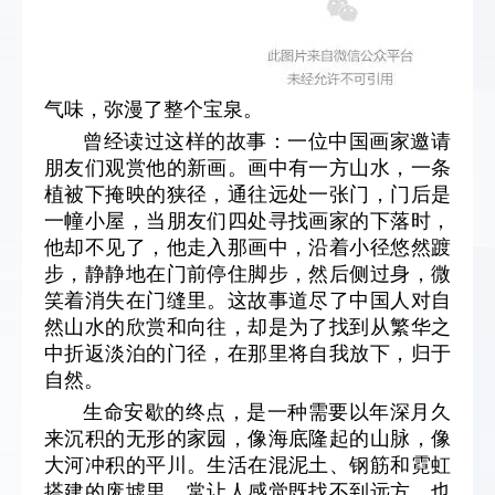
气味，弥漫了整个宝泉。
曾经读过这样的故事：一位中国画家邀请
朋友们观赏他的新画。画中有一方山水，一条
植被下掩映的狭径，通往远处一张门，门后是
一幢小屋，当朋友们四处寻找画家的下落时，
他却不见了，他走入那画中，沿着小径悠然踱
步，静静地在门前停住脚步，然后侧过身，微
笑着消失在门缝里。这故事道尽了中国人对自
然山水的欣赏和向往，却是为了找到从繁华之
中折返淡泊的门径，在那里将自我放下，归于
自然。
生命安歇的终点，是一种需要以年深月久
来沉积的无形的家园，像海底隆起的山脉，像
大河冲积的平川。生活在混泥土、钢筋和霓虹
搭建的废墟里，常让人感觉既找不到远方，也