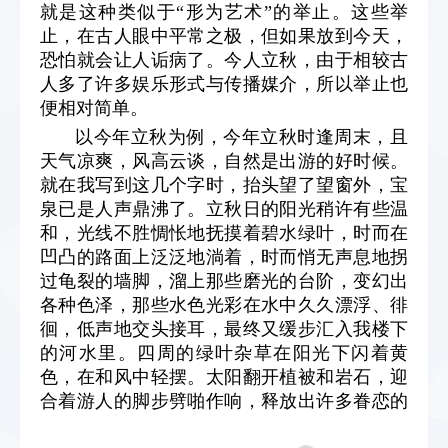
就是这种类似于“形为艺术”的举止。这些举
止，在古人眼中平常之极，但如果放到今天，
恐怕就会让人诟病了。今人立秋，由于相较古
人多了许多娱乐形式与传播媒介，所以举止也
便相对简单。
以今年立秋为例，今年立秋时逢周末，且
天气凉爽，风高云谈，自然是出游的好时候。
就在我写到这几个字时，抬头望了望窗外，宝
泉已是人声鼎沸了。立秋日的阳光稍许有些温
和，光线不胜惆怅地抚摸着碧水绿叶，时而在
凹凸的路面上泛泛地淌着，时而悄无声息地拐
过龟裂的墙脚，溜上那些磨光的台阶，变幻出
各种色泽，那些水色光彩在水中久久漂浮、徘
徊，低声地交头接耳，最终又缓步汇入我楼下
的河水里。四周的绿叶杂草在阳光下闪着黄
色，在和风中轻摆。太阳翻开植被和岩石，迎
合着游人的脚步劈啪作响，释放出许多眷恋的