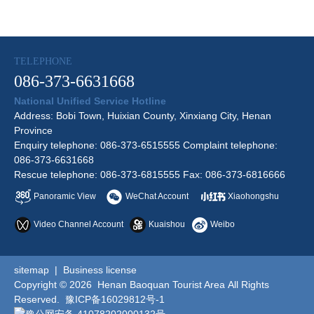
TELEPHONE
086-373-6631668
National Unified Service Hotline
Address: Bobi Town, Huixian County, Xinxiang City, Henan
Province
Enquiry telephone: 086-373-6515555 Complaint telephone:
086-373-6631668
Rescue telephone: 086-373-6815555 Fax: 086-373-6816666
Panoramic View
WeChat Account
Xiaohongshu
Video Channel Account
Kuaishou
Weibo
sitemap
|
Business license
Copyright © 2026 Henan Baoquan Tourist Area All Rights
Reserved.
豫ICP备16029812号-1