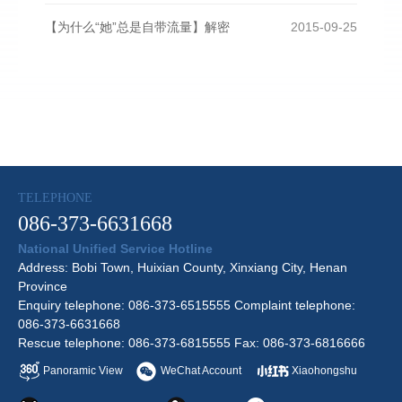
【为什么“她”总是自带流量】解密
2015-09-25
TELEPHONE
086-373-6631668
National Unified Service Hotline
Address: Bobi Town, Huixian County, Xinxiang City, Henan
Province
Enquiry telephone: 086-373-6515555 Complaint telephone:
086-373-6631668
Rescue telephone: 086-373-6815555 Fax: 086-373-6816666
Panoramic View
WeChat Account
Xiaohongshu