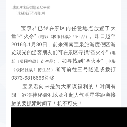
宝泉君已经在景区内任意地点放置了大
量“圣火令”
。
即日起至
（电影《极限挑战》衍生品）
2016年1月30日，前来河南宝泉旅游度假区游
览观光的游客朋友们可在景区寻找“圣火令”
（电
如寻找到
“圣火令”
影《极限挑战》衍生品）。
（电影
者可前往三号隧道或拨打
《极限挑战》衍生品）
0373-6816666兑奖。
宝泉君向来是为大家谋福利的！时间有
限！欲得神秘豪礼以及和超人气明星零距离接
触的要抓紧时间了！机不可失！