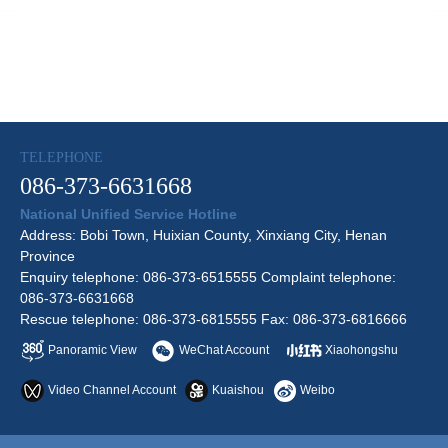
TELEPHONE
086-373-6631668
National Unified Service Hotline
Address: Bobi Town, Huixian County, Xinxiang City, Henan
Province
Enquiry telephone: 086-373-6515555 Complaint telephone:
086-373-6631668
Rescue telephone: 086-373-6815555 Fax: 086-373-6816666
Panoramic View
WeChat Account
Xiaohongshu
Video Channel Account
Kuaishou
Weibo