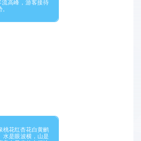
客流高峰，游客接待
势。
泉桃花红杏花白黄鹂
。水是眼波横，山是