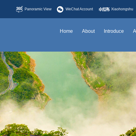
Panoramic View
WeChat Account
Xiaohongshu
Home
About
Introduce
A