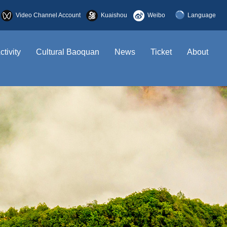
Video Channel Account
Kuaishou
Weibo
Language
简体中文
ctivity
Cultural Baoquan
News
Ticket
About
English
한국어
日本語