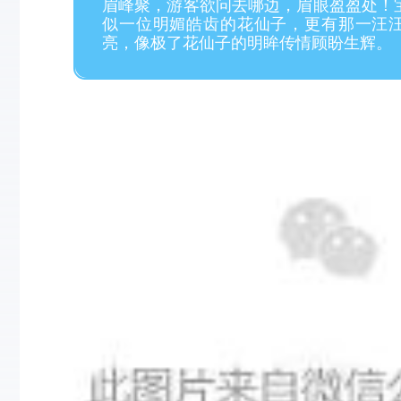
眉峰聚，游客欲问去哪边，眉眼盈盈处！
似一位明媚皓齿的花仙子，更有那一汪
亮，像极了花仙子的明眸传情顾盼生辉。