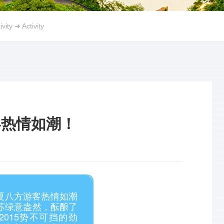
ivity
➜
Activity
客热情如潮！
夏八方游客热情如潮
苏绿意盎然，酝酿了
015势不可挡的劲