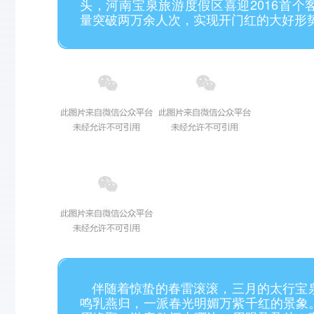
头，河南宝泉旅游度假区喜迎2016首个
量突破两万余人次，实现开门红的大好形
伴随着惊蛰的春雷滚滚，三月的太行宝
鸣乳燕归，一派春光明媚万紫千红的景象