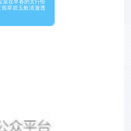
宝泉在早春的太行恰
汪翡翠碧玉般清澈透