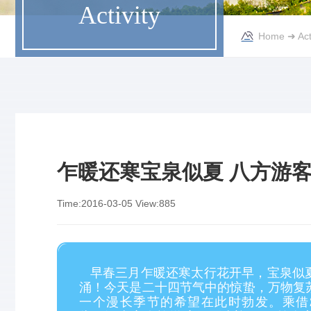
Activity
Home
➜
Act
乍暖还寒宝泉似夏 八方游
Time:
2016-03-05
View:
885
早春三月乍暖还寒太行花开早，宝泉似
涌！今天是二十四节气中的惊蛰，万物复
一个漫长季节的希望在此时勃发。乘借2