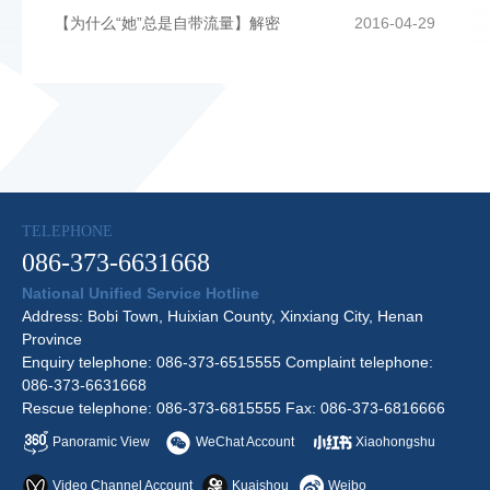
【为什么“她”总是自带流量】解密
2016-04-29
TELEPHONE
086-373-6631668
National Unified Service Hotline
Address: Bobi Town, Huixian County, Xinxiang City, Henan
Province
Enquiry telephone: 086-373-6515555 Complaint telephone:
086-373-6631668
Rescue telephone: 086-373-6815555 Fax: 086-373-6816666
Panoramic View
WeChat Account
Xiaohongshu
Video Channel Account
Kuaishou
Weibo