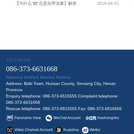
【为什么“她”总是自带流量】解密
2016-04-01
TELEPHONE
086-373-6631668
National Unified Service Hotline
Address: Bobi Town, Huixian County, Xinxiang City, Henan
Province
Enquiry telephone: 086-373-6515555 Complaint telephone:
086-373-6631668
Rescue telephone: 086-373-6815555 Fax: 086-373-6816666
Panoramic View
WeChat Account
Xiaohongshu
Video Channel Account
Kuaishou
Weibo