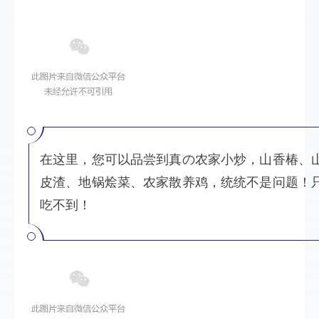
在这里，您可以品尝到真の农家小炒，山香椿、
皮渣、地锅烩菜、农家散养鸡，统统不是问题！
吃不到！