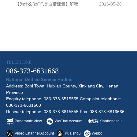
【为什么“她”总是自带流量】解密
2016-05-26
TELEPHONE
086-373-6631668
National Unified Service Hotline
Address: Bobi Town, Huixian County, Xinxiang City, Henan
Province
Enquiry telephone: 086-373-6515555 Complaint telephone:
086-373-6631668
Rescue telephone: 086-373-6815555 Fax: 086-373-6816666
Panoramic View
WeChat Account
Xiaohongshu
Video Channel Account
Kuaishou
Weibo