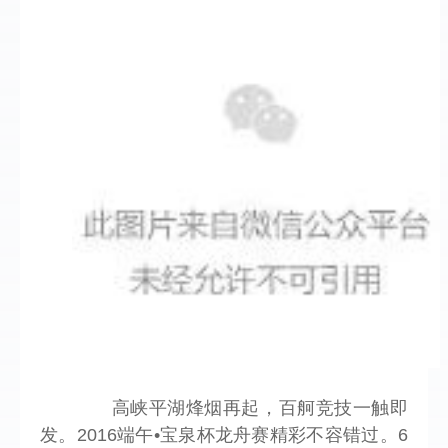
       高峡平湖烽烟再起，百舸竞技一触即
发。2016端午•宝泉杯龙舟赛精彩不容错过。6