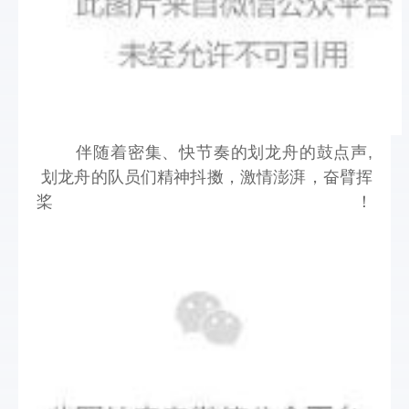
伴随着密集、快节奏的划龙舟的鼓点声, 
 划龙舟的队员们精神抖擞，激情澎湃，奋臂挥
桨！