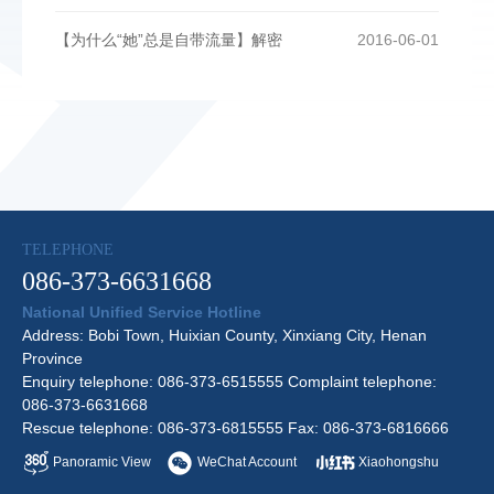
【为什么“她”总是自带流量】解密
2016-06-01
TELEPHONE
086-373-6631668
National Unified Service Hotline
Address: Bobi Town, Huixian County, Xinxiang City, Henan
Province
Enquiry telephone: 086-373-6515555 Complaint telephone:
086-373-6631668
Rescue telephone: 086-373-6815555 Fax: 086-373-6816666
Panoramic View
WeChat Account
Xiaohongshu