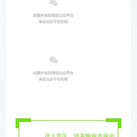
 进入景区，踏着蜿蜒奇峻的