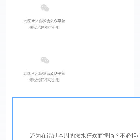
  还为在错过本周的泼水狂欢而懊恼？不必担