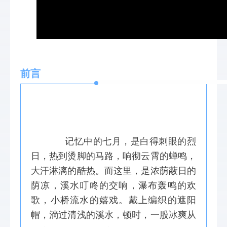
前言
   记忆中的七月，是白得刺眼的烈
日，热到烫脚的马路，响彻云霄的蝉鸣，
大汗淋漓的酷热。而这里，是浓荫蔽日的
荫凉，溪水叮咚的交响，瀑布轰鸣的欢
歌，小桥流水的嬉戏。戴上编织的遮阳
帽，淌过清浅的溪水，顿时，一股冰爽从