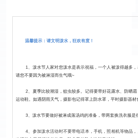
温馨提示：请文明泼水，狂欢有度！
1、泼水节人家对您泼水是表示祝福，一个人被泼得越多，
请您不要因为被淋湿而生气哦~
2、夏季比较潮湿，蚊虫较多。记得要带好花露水、防晒霜
运动鞋。如遇阴雨天气，摄影包记得罩上防水罩，平时摄影器材
3、泼水节要做好被淋成落汤鸡的准备，带两套换洗衣服是
4
、参加泼水活动时不要带电话本，手机，照相机等物品，