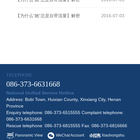
【为什么“她”总是自带流量】解密
2016-07-03
TELEPHONE
086-373-6631668
National Unified Service Hotline
Address: Bobi Town, Huixian County, Xinxiang City, Henan
Province
Enquiry telephone: 086-373-6515555 Complaint telephone:
086-373-6631668
Rescue telephone: 086-373-6815555 Fax: 086-373-6816666
Panoramic View
WeChat Account
Xiaohongshu