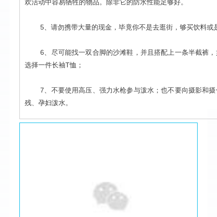
欢活动中容易牺牲的物品。除非它的防水性能足够好。
5
、请勿携带大量的现金，毕竟你不是去逛街，够买饮料或
6
、尽可能找一双合脚的沙滩鞋，并且搭配上一条半截裤，
选择一件长袖
T
恤；
7
、不要使用高压、强力水枪参与泼水；也不要向摄影和摄
残、孕妇泼水。