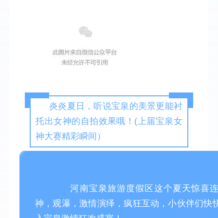
炎炎夏日，听说宝泉的美景更能衬
托出女神的自拍效果哦！(上届宝泉女
神大赛精彩瞬间）
 河南宝泉旅游度假区这个夏天惊喜
神，观瀑，激情演绎，疯狂互动，小伙伴们快