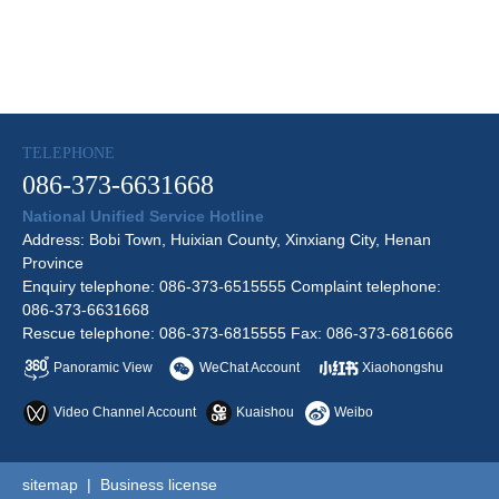
TELEPHONE
086-373-6631668
National Unified Service Hotline
Address: Bobi Town, Huixian County, Xinxiang City, Henan
Province
Enquiry telephone: 086-373-6515555 Complaint telephone:
086-373-6631668
Rescue telephone: 086-373-6815555 Fax: 086-373-6816666
Panoramic View
WeChat Account
Xiaohongshu
Video Channel Account
Kuaishou
Weibo
sitemap
|
Business license