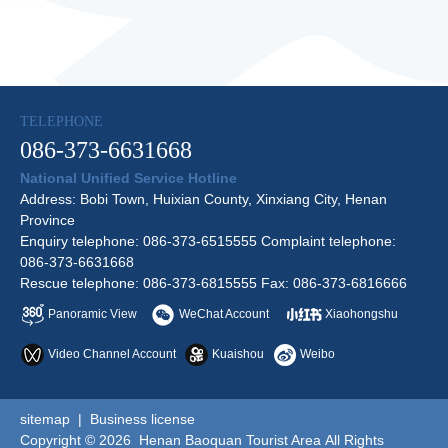
TELEPHONE
086-373-6631668
National Unified Service Hotline
Address: Bobi Town, Huixian County, Xinxiang City, Henan
Province
Enquiry telephone: 086-373-6515555 Complaint telephone:
086-373-6631668
Rescue telephone: 086-373-6815555 Fax: 086-373-6816666
Panoramic View
WeChat Account
Xiaohongshu
Video Channel Account
Kuaishou
Weibo
sitemap
|
Business license
Copyright © 2026 Henan Baoquan Tourist Area All Rights