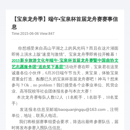
【宝泉龙舟季】端午•宝泉杯首届龙舟赛赛事信
息
Time:
2015-06-06
View:
847
你想感受来自高山平湖之上的风光吗？而且在这片湖面
即将上演水上版“速度与激情”。宝泉龙舟季即将拉开帷幕！
新乡旅游文化年端午·宝泉杯首届龙舟赛暨中国曲协文
2015
艺志愿服务团“送欢笑下基层”
活动开赛在即，宝泉君在这里
诚邀各位小伙伴，6月20日端午节当天，来宝泉，体验宝泉
君重金打造、酝酿已久的宝泉杯首届龙舟赛吧！神马？想来
参与？Ok，no problem！我们接受各个企事业单位、民营企
业、高等院校等社会团体报名参与本次大赛！
本次龙舟赛每队人数12人（1名舵手，1名鼓手，10名桨
手）
发送报名信息至邮箱baoquanjingqu@163.com，注明
单位，地址，联系人电话。
我们将根据赛事组委会要求，筛选出最终参赛队伍，届
时将发布参赛入围队伍信息。