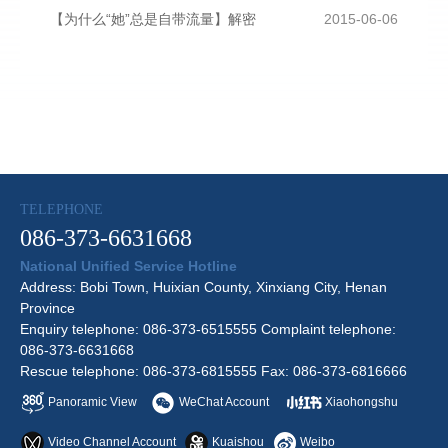
【为什么“她”总是自带流量】解密
2015-06-06
TELEPHONE
086-373-6631668
National Unified Service Hotline
Address: Bobi Town, Huixian County, Xinxiang City, Henan
Province
Enquiry telephone: 086-373-6515555 Complaint telephone:
086-373-6631668
Rescue telephone: 086-373-6815555 Fax: 086-373-6816666
Panoramic View
WeChat Account
Xiaohongshu
Video Channel Account
Kuaishou
Weibo