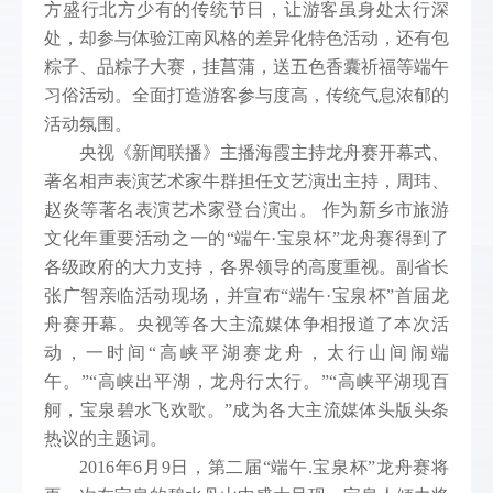
方盛行北方少有的传统节日，让游客虽身处太行深
处，却参与体验江南风格的差异化特色活动，还有包
粽子、品粽子大赛，挂菖蒲，送五色香囊祈福等端午
习俗活动。全面打造游客参与度高，传统气息浓郁的
活动氛围。
央视《新闻联播》主播海霞主持龙舟赛开幕式、
著名相声表演艺术家牛群担任文艺演出主持，周玮、
赵炎等著名表演艺术家登台演出。 作为新乡市旅游
文化年重要活动之一的“端午·宝泉杯”龙舟赛得到了
各级政府的大力支持，各界领导的高度重视。副省长
张广智亲临活动现场，并宣布“端午·宝泉杯”首届龙
舟赛开幕。央视等各大主流媒体争相报道了本次活
动，一时间“高峡平湖赛龙舟，太行山间闹端
午。”“高峡出平湖，龙舟行太行。”“高峡平湖现百
舸，宝泉碧水飞欢歌。”成为各大主流媒体头版头条
热议的主题词。
2016
年6月9日，第二届“端午.宝泉杯”龙舟赛将